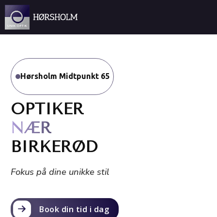
Spring til hovedindhold
Spring til sidefod
Hørsholm Midtpunkt 65
OPTIKER
NÆR
BIRKERØD
Fokus på dine unikke stil
Book din tid i dag