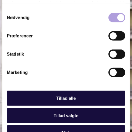
oplysninger, du har givet dem, eller som de har indsamlet
fra din brug af deres tjenester.
Samtykkevalg
Nødvendig
Se Cookie & Privatlivspolitik
her
Præferencer
Statistik
Marketing
Tillad alle
Tillad valgte