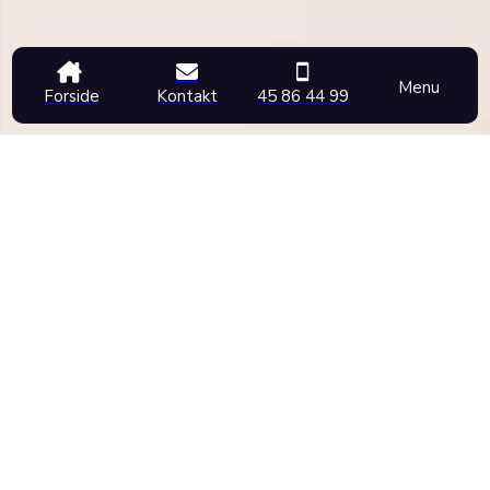
Menu
Forside
Kontakt
45 86 44 99
SERVICEMINDED OPTIKER
NÆR BIRKERØD
Har du brug for rådgivning fra en professionel optiker nær
Birkerød? Hos Unik Optik har vi mange års erfaring og
stærke kompetencer inden for briller og kontaktlinser.
Vores optiker nær Birkerød lader dig ikke gå fra vores
brillebutik, før dine nye briller eller kontaktlinser er 100% i
orden.