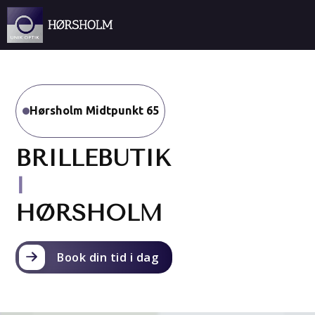
Spring til hovedindhold
Spring til sidefod
Hørsholm Midtpunkt 65
BRILLEBUTIK
I
HØRSHOLM
Book din tid i dag