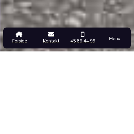
Menu
Forside
Kontakt
45 86 44 99
FOKUS PÅ KUNDERNE I
BRILLEBUTIK I HØRSHOLM
Unik Optik er en brillebutik i Hørsholm, der blev grundlagt i
1972. Vi har lige, siden butikken blev grundlagt, haft fokus
på at yde en kundeservice i verdensklasse. Vi er en
selvstændig brillebutik i Hørsholm, som er uafhængig af