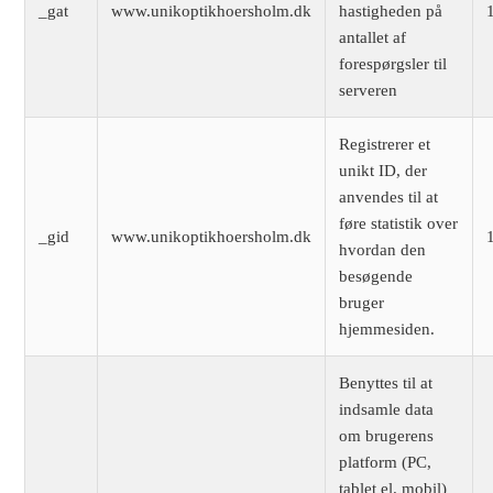
_gat
www.unikoptikhoersholm.dk
hastigheden på
antallet af
forespørgsler til
serveren
Registrerer et
unikt ID, der
anvendes til at
føre statistik over
_gid
www.unikoptikhoersholm.dk
hvordan den
besøgende
bruger
hjemmesiden.
Benyttes til at
indsamle data
om brugerens
platform (PC,
tablet el. mobil)