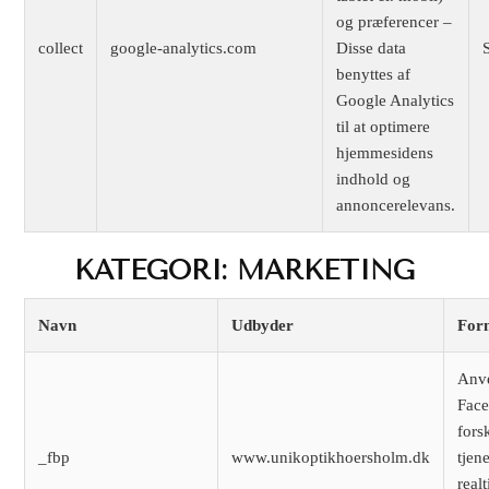
og præferencer –
collect
google-analytics.com
Disse data
benyttes af
Google Analytics
til at optimere
hjemmesidens
indhold og
annoncerelevans.
KATEGORI: MARKETING
Navn
Udbyder
For
Anv
Face
fors
_fbp
www.unikoptikhoersholm.dk
tjen
real