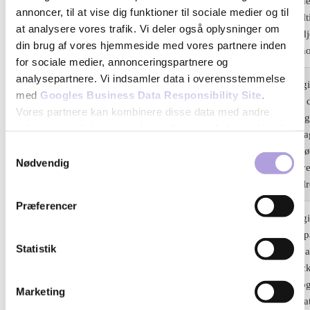
fr
facebook.com
tjen
annoncer, til at vise dig funktioner til sociale medier og til
real
at analysere vores trafik. Vi deler også oplysninger om
tred
din brug af vores hjemmeside med vores partnere inden
anno
for sociale medier, annonceringspartnere og
analysepartnere. Vi indsamler data i overensstemmelse
Regi
med
Googles Business Data Responsibility Site
.
ID, 
Vores partnere kan kombinere disse data med andre
brug
oplysninger, du har givet dem, eller som de har indsamlet
NID
google.com
tilb
fra din brug af deres tjenester.
Samtykkevalg
besø
Nødvendig
anve
Se Cookie & Privatlivspolitik
her
målr
Præferencer
Regi
ID p
Statistik
for 
GPS
youtube.com
trac
geog
Marketing
loka