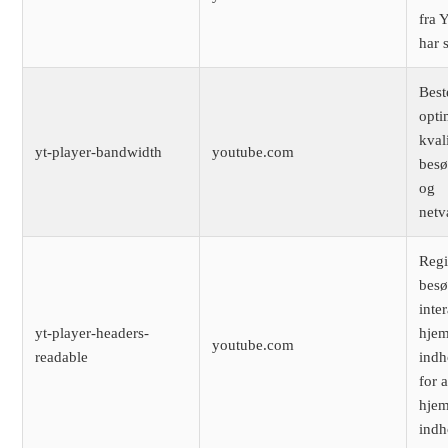
fra 
har s
Bes
opti
kval
yt-player-bandwidth
youtube.com
besø
og
netv
Regi
bes
inte
yt-player-headers-
hjem
youtube.com
readable
indh
for 
hjem
indh