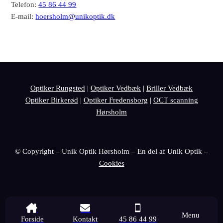
Telefon:
45 86 44 99
E-mail:
hoersholm@unikoptik.dk
Optiker Rungsted
|
Optiker Vedbæk
|
Briller Vedbæk
Optiker Birkerød
|
Optiker Fredensborg
|
OCT scanning
Hørsholm
© Copyright – Unik Optik Hørsholm – En del af Unik Optik –
Cookies
Menu
Forside
Kontakt
45 86 44 99