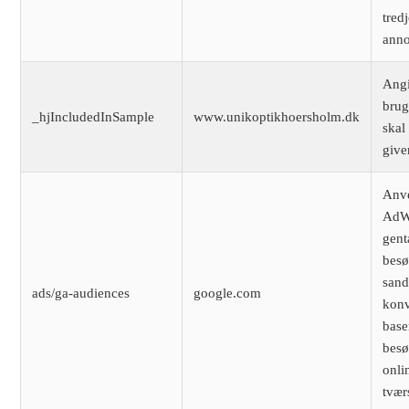
tred
anno
Ang
brug
_hjIncludedInSample
www.unikoptikhoersholm.dk
skal 
given
Anv
AdWo
gent
besø
sand
ads/ga-audiences
google.com
konv
base
bes
onli
tvær