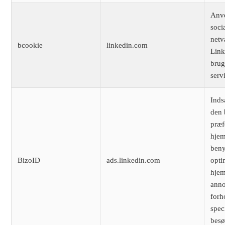
Anve
soci
netv
bcookie
linkedin.com
Link
brug
serv
Inds
den 
præf
hjem
benyt
BizoID
ads.linkedin.com
opti
hje
anno
forh
spec
besø