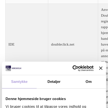
Anv
Doub
regi
rapp
hje
hand
IDE
doubleclick.net
have
på e
anno
at m
anno
målr
brug
Samtykke
Detaljer
Om
Anv
Face
Denne hjemmeside bruger cookies
fors
Vi bruger cookies til at tilpasse vores indhold og