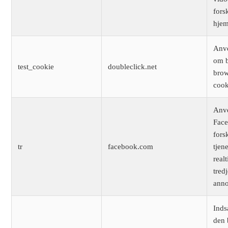
fors
hjem
Anve
om 
test_cookie
doubleclick.net
brow
cook
Anv
Face
fors
tr
facebook.com
tjen
real
tred
anno
Inds
den 