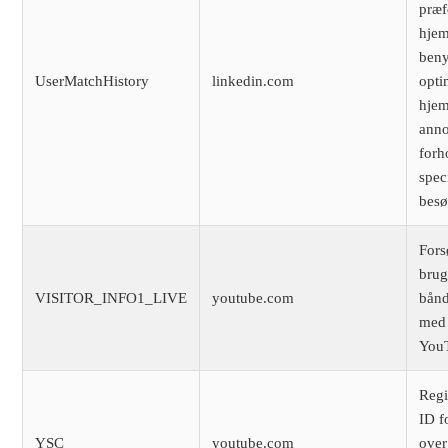
præf
hjem
benyt
UserMatchHistory
linkedin.com
opti
hje
anno
forh
spec
besø
Fors
brug
VISITOR_INFO1_LIVE
youtube.com
bånd
med 
YouT
Regi
ID fo
YSC
youtube.com
over