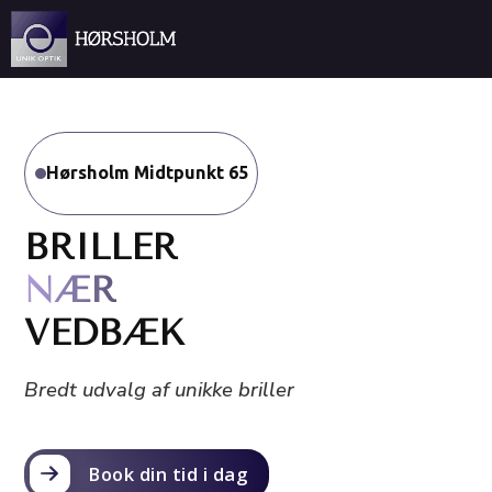
Spring til hovedindhold
Spring til sidefod
Hørsholm Midtpunkt 65
BRILLER
NÆR
VEDBÆK
Bredt udvalg af unikke briller
Book din tid i dag