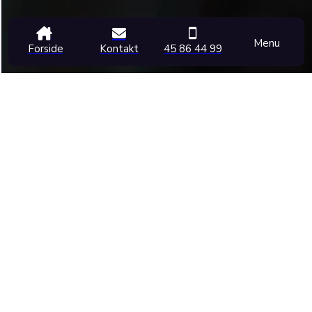
Menu
Forside
Kontakt
45 86 44 99
BRILLER NÆR VEDBÆK AF
HØJESTE KVALITET
Hos Unik Optik har vi mange års erfaring i skræddersyede
løsninger inden for briller, solbriller og kontaktlinser til
både børn og voksne. Vi holder os løbende opdateret
med trends, mode og design, så vores sortiment altid
lever op til de nyeste tendenser på markedet. Det er
med til at sikre, at vi har briller til enhver smag.