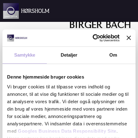
Spring til hovedindhold
Spring til sidefod
BIRGER BACH
IVERSEN
Aut. Optometrist | Indehaver,
Unik Optik Hørsholm,
Samtykke
Detaljer
Om
Birger er det faglige anker
Hørsholm
hos Unik Optik Hørsholm.
Denne hjemmeside bruger cookies
Han blev uddannet i 1988 og
har været en fast del af
Vi bruger cookies til at tilpasse vores indhold og
butikken siden 1993, før han i
annoncer, til at vise dig funktioner til sociale medier og til
2003 overtog forretningen
at analysere vores trafik. Vi deler også oplysninger om
som indehaver.
din brug af vores hjemmeside med vores partnere inden
for sociale medier, annonceringspartnere og
Med over 25 års
analysepartnere. Vi indsamler data i overensstemmelse
specialiseret erfaring i
med
Googles Business Data Responsibility Site
.
tilpasning af alle typer